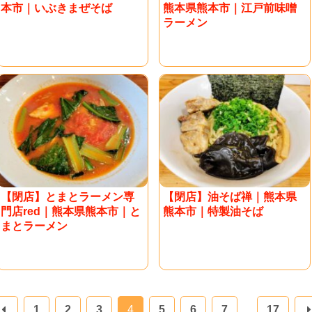
本市｜いぶきまぜそば
熊本県熊本市｜江戸前味噌
ラーメン
【閉店】とまとラーメン専
【閉店】油そば禅｜熊本県
門店red｜熊本県熊本市｜と
熊本市｜特製油そば
まとラーメン
1
2
3
4
5
6
7
…
17