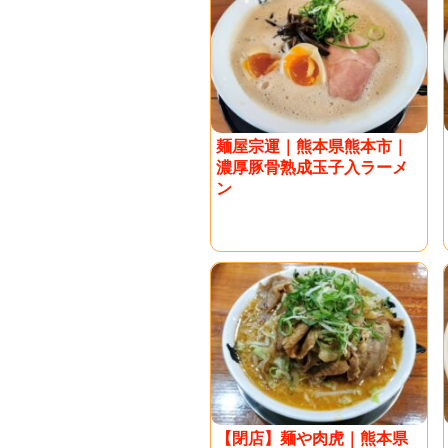
麺屋宗運｜熊本県熊本市｜
濃厚豚骨熟成玉子入ラーメ
ン
【閉店】麺や肉虎｜熊本県