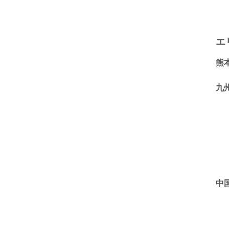
エ
熊
九
中