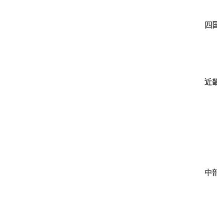
四
近
中