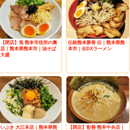
【閉店】兎 熊本市役所の裏
伝統熊本豚骨 伝｜熊本県熊
店｜熊本県熊本市｜油そば
本市｜伝DXラーメン
大盛
いぶき 大江本店｜熊本県熊
【閉店】彰善 熊本中央店｜