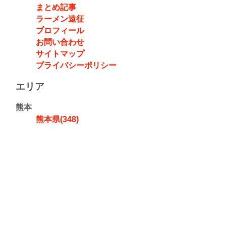
まとめ記事
ラーメン遠征
プロフィール
お問い合わせ
サイトマップ
プライバシーポリシー
エリア
熊本
熊本県(348)
九州
沖縄県(107)
福岡県(91)
鹿児島県(36)
長崎県(18)
佐賀県(17)
大分県(7)
宮崎県(7)