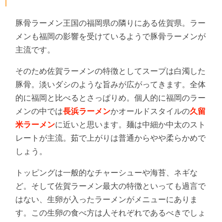
豚骨ラーメン王国の福岡県の隣りにある佐賀県。ラー
メンも福岡の影響を受けているようで豚骨ラーメンが
主流です。
そのため佐賀ラーメンの特徴としてスープは白濁した
豚骨。淡いダシのような旨みが広がってきます。全体
的に福岡と比べるとさっぱりめ。個人的に福岡のラー
メンの中では
長浜ラーメン
かオールドスタイルの
久留
米ラーメン
に近いと思います。麺は中細か中太のスト
レートが主流。茹で上がりは普通からやや柔らかめで
しょう。
トッピングは一般的なチャーシューや海苔、ネギな
ど。そして佐賀ラーメン最大の特徴といっても過言で
はない、生卵が入ったラーメンがメニューにありま
す。この生卵の食べ方は人それぞれであるべきでしょ