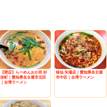
【閉店】らーめんおか田 杉
味仙 矢場店｜愛知県名古屋
栄町｜愛知県名古屋市北区
市中区｜台湾ラーメン
｜台湾ラーメン