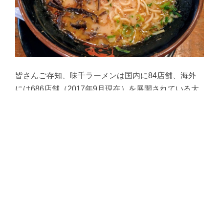
皆さんご存知、味千ラーメンは国内に84店舗、海外
には686店舗（2017年9月現在）を展開されている大
手ラーメンチェーン。海外店舗を合わせると国内最大
手になるそうです。そしてこの味千ラーメン本店はそ
の総本山。そんなお店にすぐに行けるというのは嬉し
い限りです。熊本県民冥利に尽きますね。
前回訪問した時の記事は次のページへ
1
2