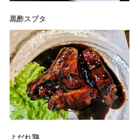
黒酢スブタ
よだれ鶏