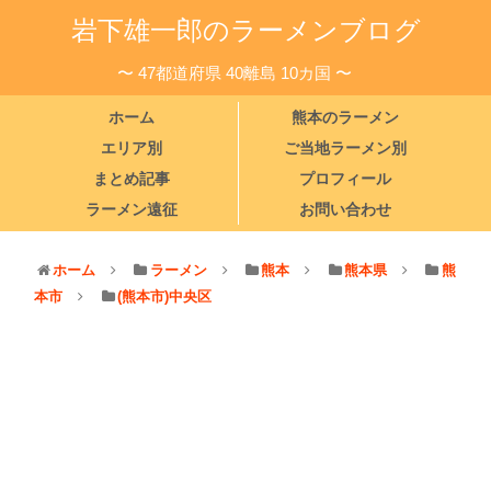
岩下雄一郎のラーメンブログ
〜 47都道府県 40離島 10カ国 〜
ホーム
熊本のラーメン
エリア別
ご当地ラーメン別
まとめ記事
プロフィール
ラーメン遠征
お問い合わせ
ホーム
ラーメン
熊本
熊本県
熊
本市
(熊本市)中央区